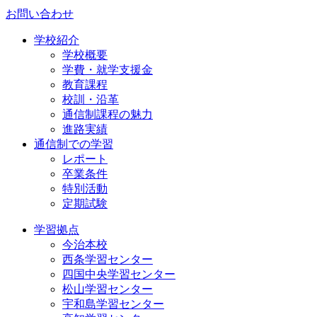
お問い合わせ
学校紹介
学校概要
学費・就学支援金
教育課程
校訓・沿革
通信制課程の魅力
進路実績
通信制での学習
レポート
卒業条件
特別活動
定期試験
学習拠点
今治本校
西条学習センター
四国中央学習センター
松山学習センター
宇和島学習センター