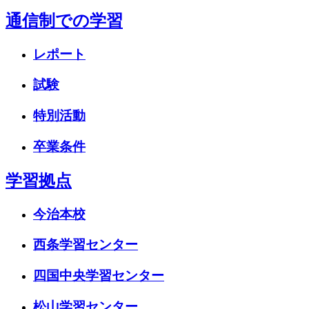
通信制での学習
レポート
試験
特別活動
卒業条件
学習拠点
今治本校
西条学習センター
四国中央学習センター
松山学習センター