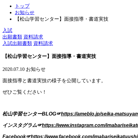
トップ
お知らせ
【松山学習センター】面接指導・書道実技
入試
出願書類
資料請求
入試出願書類
資料請求
【松山学習センター】面接指導・書道実技
2020.07.10
お知らせ
面接指導と書道実技の様子を公開しています。
ぜひご覧ください！
松山学習センターBLOG☞
https://ameblo.jp/seika-matsuya
インスタグラム
☞
https://www.instagram.com/imabariseikat
Facebook☞
https://www.facebook.com/imabariseikatuushi