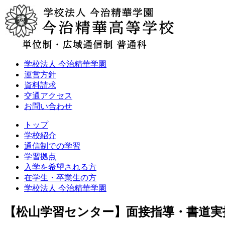
学校法人 今治精華学園
運営方針
資料請求
交通アクセス
お問い合わせ
トップ
学校紹介
通信制での学習
学習拠点
入学を希望される方
在学生・卒業生の方
学校法人 今治精華学園
【松山学習センター】面接指導・書道実