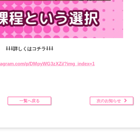
⇩⇩⇩詳しくはコチラ⇩⇩⇩
stagram.com/p/DMpyWG3zXZi/?img_index=1
一覧へ戻る
次のお知らせ