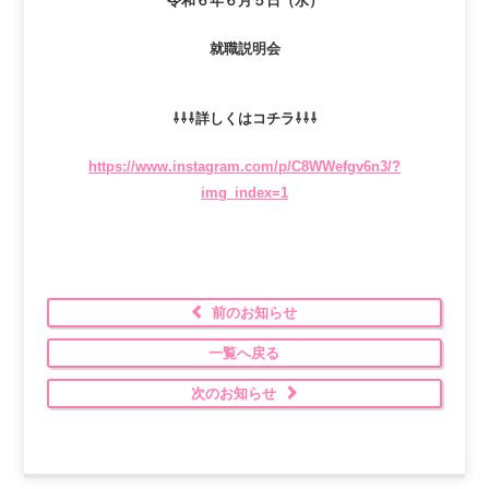
令和６年６月５日（水）
就職説明会
⇩⇩⇩詳しくはコチラ⇩⇩⇩
https://www.instagram.com/p/C8WWefgv6n3/?
img_index=1
前のお知らせ
一覧へ戻る
次のお知らせ