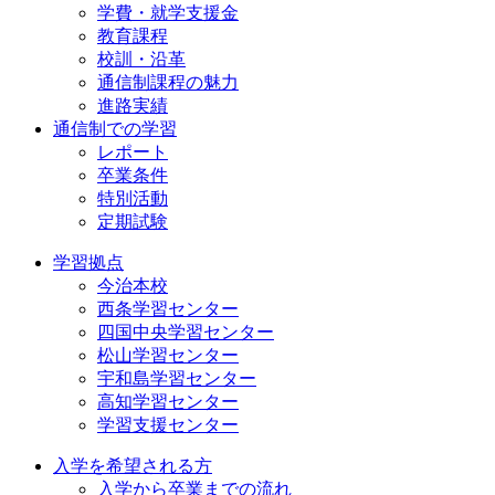
学費・就学支援金
教育課程
校訓・沿革
通信制課程の魅力
進路実績
通信制での学習
レポート
卒業条件
特別活動
定期試験
学習拠点
今治本校
西条学習センター
四国中央学習センター
松山学習センター
宇和島学習センター
高知学習センター
学習支援センター
入学を希望される方
入学から卒業までの流れ