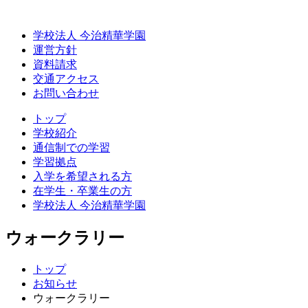
学校法人 今治精華学園
運営方針
資料請求
交通アクセス
お問い合わせ
トップ
学校紹介
通信制での学習
学習拠点
入学を希望される方
在学生・卒業生の方
学校法人 今治精華学園
ウォークラリー
トップ
お知らせ
ウォークラリー