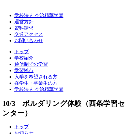
学校法人 今治精華学園
運営方針
資料請求
交通アクセス
お問い合わせ
トップ
学校紹介
通信制での学習
学習拠点
入学を希望される方
在学生・卒業生の方
学校法人 今治精華学園
10/3 ボルダリング体験（西条学習セ
ンター）
トップ
お知らせ